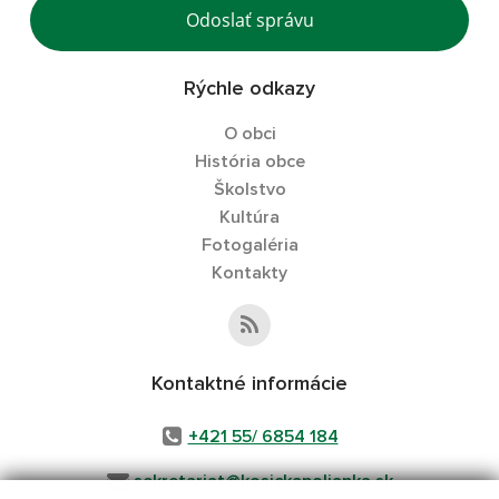
Odoslať správu
Rýchle odkazy
O obci
História obce
Školstvo
Kultúra
Fotogaléria
Kontakty
Kontaktné informácie
+421 55/ 6854 184
sekretariat@kosickapolianka.sk