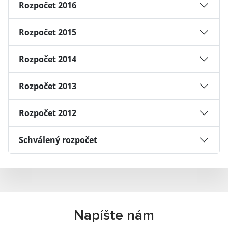
Rozpočet 2016
Rozpočet 2015
Rozpočet 2014
Rozpočet 2013
Rozpočet 2012
Schválený rozpočet
Napíšte nám