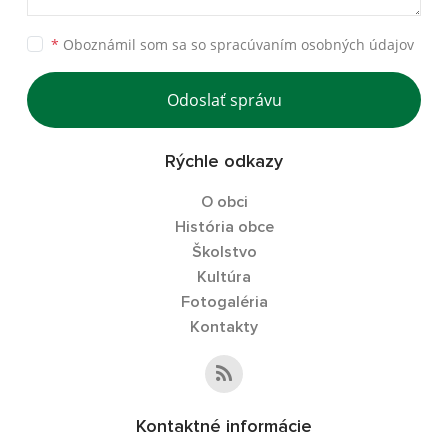
*
Oboznámil som sa so
spracúvaním osobných údajov
Odoslať správu
Rýchle odkazy
O obci
História obce
Školstvo
Kultúra
Fotogaléria
Kontakty
Kontaktné informácie