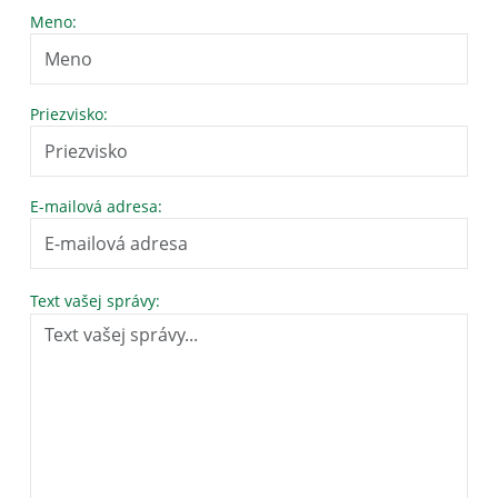
Meno:
Priezvisko:
E-mailová adresa:
Text vašej správy: