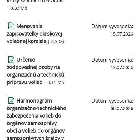
ktorý sa v nich má zvoliť
| 0.33 Mb
Menovanie
Dátum vyvesenia:
zapisovateľky okrskovej
15.07.2026
volebnej komisie
| 0.3 Mb
Určenie
Dátum vyvesenia:
zodpovednej osoby na
13.07.2026
organizačnú a technickú
prípravu volieb
| 0.31 Mb
Harmonogram
Dátum vyvesenia:
organizačno-technického
08.07.2026
zabezpečenia volieb do
orgánov samosprávy
obcí a volieb do orgánov
samosprávnych krajov v