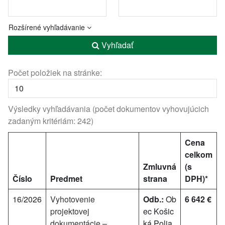
Rozšírené vyhľadávanie
Vyhľadať
Počet položiek na stránke:
Výsledky vyhľadávania (počet dokumentov vyhovujúcich
zadaným kritériám: 242)
Cena
celkom
Zmluvná
(s
Číslo
Predmet
strana
DPH)*
16/2026
Vyhotovenie
Odb.:
Ob
6 642 €
projektovej
ec Košic
dokumentácie –
ká Polia