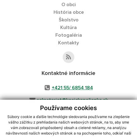
O obci
História obce
Školstvo
Kultúra
Fotogaléria
Kontakty
Kontaktné informácie
+421 55/ 6854 184
sekretariat@kosickapolianka.sk
Používame cookies
Súbory cookie a ďalšie technológie sledovania používame na zlepšenie
vášho zážitku z prehliadania našich webových stránok, na to, aby sme
využite možnosť získavania aktuálnych informácií s využitím RSS
,
vám zobrazovali prispôsobený obsah a cielené reklamy, na analýzu
CMS systém (redakčný) systém ECHELON 2,
Mapa stránok
,
web portál
,
návštevnosti našich webových stránok a na pochopenie toho, odkiaľ naši