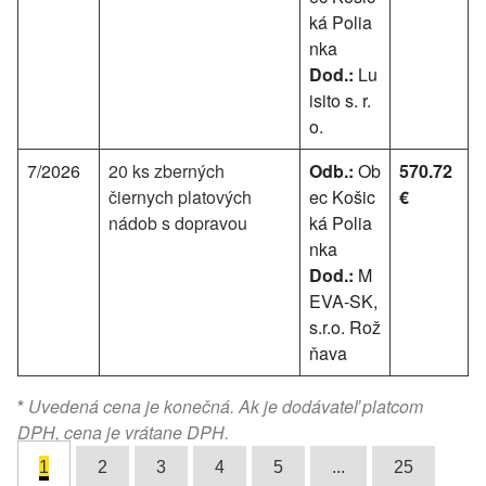
ká Polia
nka
Dod.:
Lu
isito s. r.
o.
7/2026
20 ks zberných
Odb.:
Ob
570.72
čiernych platových
ec Košic
€
nádob s dopravou
ká Polia
nka
Dod.:
M
EVA-SK,
s.r.o. Rož
ňava
*
Uvedená cena je konečná. Ak je dodávateľ platcom
DPH, cena je vrátane DPH.
1
2
3
4
5
...
25