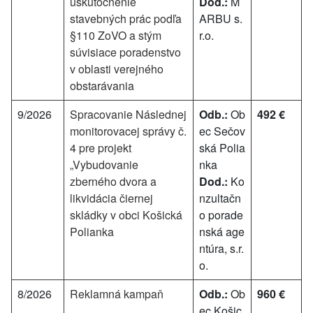
uskutočnenie
Dod.:
M
stavebných prác podľa
ARBU s.
§110 ZoVO a stým
r.o.
súvisiace poradenstvo
v oblasti verejného
obstarávania
9/2026
Spracovanie Následnej
Odb.:
Ob
492 €
monitorovacej správy č.
ec Sečov
4 pre projekt
ská Polia
„Vybudovanie
nka
zberného dvora a
Dod.:
Ko
likvidácia čiernej
nzultačn
skládky v obci Košická
o porade
Polianka
nská age
ntúra, s.r.
o.
8/2026
Reklamná kampaň
Odb.:
Ob
960 €
ec Košic