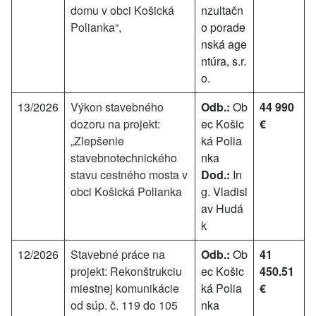
domu v obci Košická
nzultačn
Polianka“,
o porade
nská age
ntúra, s.r.
o.
13/2026
Výkon stavebného
Odb.:
Ob
44 990
dozoru na projekt:
ec Košic
€
„Zlepšenie
ká Polia
stavebnotechnického
nka
stavu cestného mosta v
Dod.:
In
obci Košická Polianka
g. Vladisl
av Hudá
k
12/2026
Stavebné práce na
Odb.:
Ob
41
projekt: Rekonštrukciu
ec Košic
450.51
miestnej komunikácie
ká Polia
€
od súp. č. 119 do 105
nka