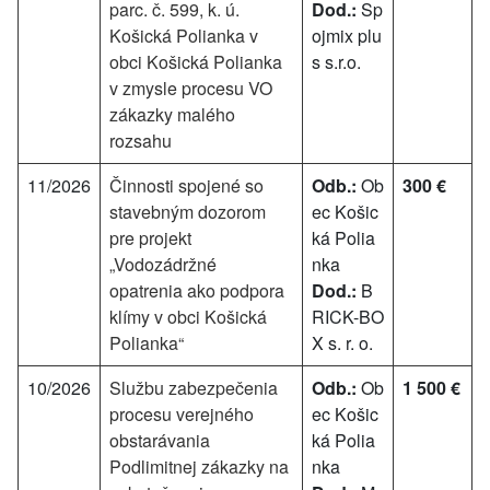
parc. č. 599, k. ú.
Dod.:
Sp
Košická Polianka v
ojmix plu
obci Košická Polianka
s s.r.o.
v zmysle procesu VO
zákazky malého
rozsahu
11/2026
Činnosti spojené so
Odb.:
Ob
300 €
stavebným dozorom
ec Košic
pre projekt
ká Polia
„Vodozádržné
nka
opatrenia ako podpora
Dod.:
B
klímy v obci Košická
RICK-BO
Polianka“
X s. r. o.
10/2026
Službu zabezpečenia
Odb.:
Ob
1 500 €
procesu verejného
ec Košic
obstarávania
ká Polia
Podlimitnej zákazky na
nka