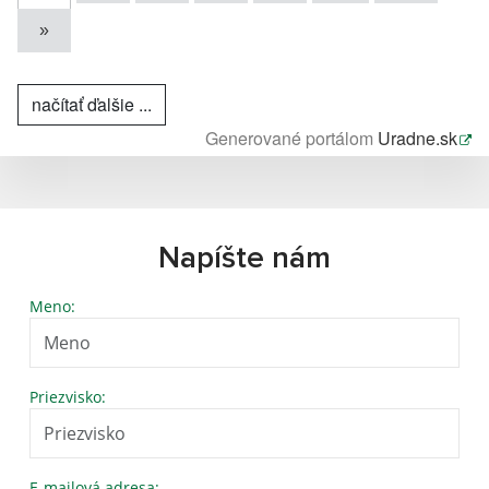
»
načítať ďalšie ...
Generované portálom
Uradne.sk
Napíšte nám
Meno:
Priezvisko:
E-mailová adresa: