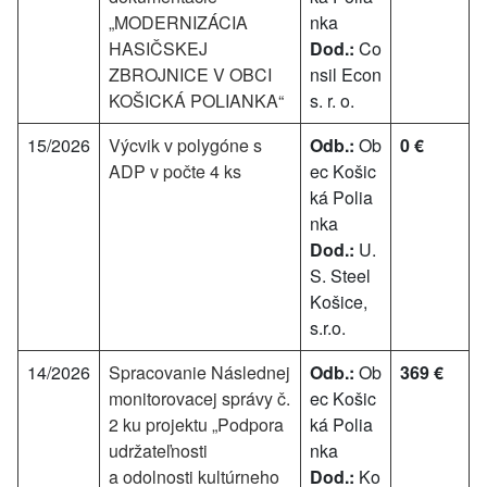
„MODERNIZÁCIA
nka
HASIČSKEJ
Dod.:
Co
ZBROJNICE V OBCI
nsil Econ
KOŠICKÁ POLIANKA“
s. r. o.
15/2026
Výcvik v polygóne s
Odb.:
Ob
0 €
ADP v počte 4 ks
ec Košic
ká Polia
nka
Dod.:
U.
S. Steel
Košice,
s.r.o.
14/2026
Spracovanie Následnej
Odb.:
Ob
369 €
monitorovacej správy č.
ec Košic
2 ku projektu „Podpora
ká Polia
udržateľnosti
nka
a odolnosti kultúrneho
Dod.:
Ko