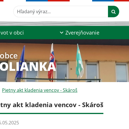
Hľadaný výraz...
ivot v obci
Zverejňovanie
 obce
POLIANKA
Pietny akt kladenia vencov - Skároš
etny akt kladenia vencov - Skároš
.05.2025