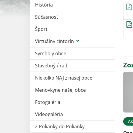
História
Súčasnosť
Šport
Virtuálny cintorín
Symboly obce
Zo
Stavebný úrad
Niekoľko NAJ z našej obce
Menovkyne našej obce
Fotogaléria
Videogaléria
Ak
Z Polianky do Polianky
Ozn