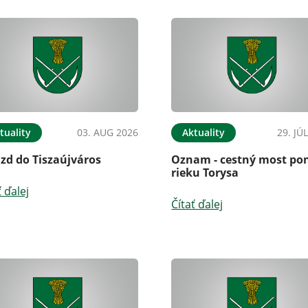
tuality
03. AUG 2026
Aktuality
29. JÚ
zd do Tiszaújváros
Oznam - cestný most po
rieku Torysa
ť ďalej
Čítať ďalej