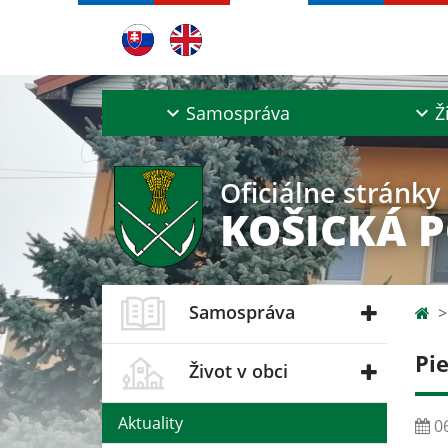
Samospráva
Ž
Oficiálne stránky
KOŠICKÁ 
Samospráva
Pi
Život v obci
Aktuality
06