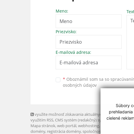
Meno:
Tex
Priezvisko:
E-mailová adresa:
*
Oboznámil som sa so
spracúvan
osobných údajov
Súbory co
prehliadania
využite možnosť získavania aktuálnych informácií s
cielené rekla
využitím RSS
, CMS systém (redakčný) systém ECHELON 2,
Mapa stránok
,
web portál
,
webhosting
,
webex.digital, s.r.o
domény
,
registrácia domény
,
spoločnosť webex.digital, s.r.