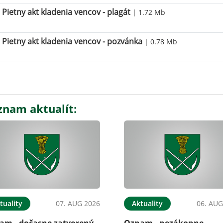
Pietny akt kladenia vencov - plagát
| 1.72 Mb
Pietny akt kladenia vencov - pozvánka
| 0.78 Mb
znam aktualít:
tuality
07. AUG 2026
Aktuality
06. AUG
am - dočasne zatvorený
Oznam - nezákonne