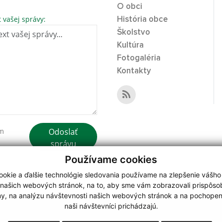
O obci
t vašej správy:
História obce
Školstvo
Kultúra
Fotogaléria
Kontakty
Odoslať
ím
správu
Používame cookies
okie a ďalšie technológie sledovania používame na zlepšenie vášho
 našich webových stránok, na to, aby sme vám zobrazovali prispôs
my, na analýzu návštevnosti našich webových stránok a na pochopeni
webdesign
|
naši návštevníci prichádzajú.
.
,
o.
,