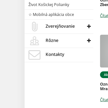
Zbe
Život Košickej Polianky
☆ Mobilná aplikácia obce
Číta
Zverejňovanie
Rôzne
Kontakty
Ak
Ozn
Mra
Číta