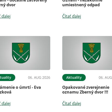
rný dvor
umiestnený odpad
ť ďalej
Čítať ďalej
tuality
06. AUG 2026
Aktuality
06. AUG
ámenie o úmrtí - Eva
Opakované zverejnenie
zková
oznamu Zberný dvor !!!
ť ďalej
Čítať ďalej