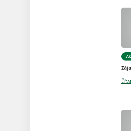
Ak
Zája
Číta