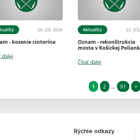
tuality
24. JÚL 2026
Aktuality
22. JÚ
am - kosenie cintorína
Oznam - rekonštrukcia
mosta v Košickej Polian
ť ďalej
Čítať ďalej
1
2
91
>
...
Rýchle odkazy