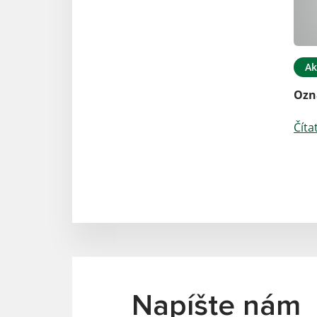
Ak
Ozn
Číta
Napíšte nám