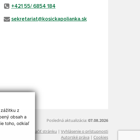
+421 55/ 6854 184
sekretariat@kosickapolianka.sk
 zážitku z
obený obsah a
Posledná aktualizácia:
07.08.2026
e toho, odkiaľ
Vytlačiť stránku
|
Vyhlásenie o prístupnosti
Autorské práva
|
Cookies