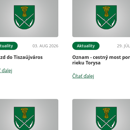
tuality
03. AUG 2026
Aktuality
29. JÚ
zd do Tiszaújváros
Oznam - cestný most po
rieku Torysa
ť ďalej
Čítať ďalej