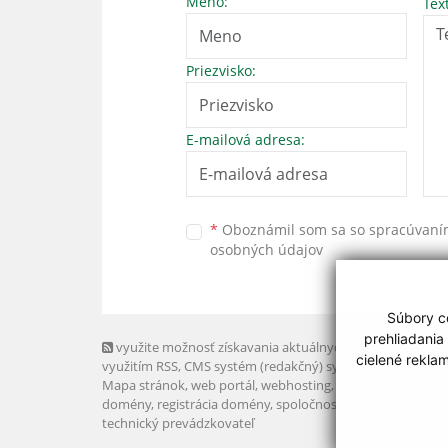
Meno:
Tex
Priezvisko:
E-mailová adresa:
*
Oboznámil som sa so
spracúvan
osobných údajov
Súbory co
prehliadania
využite možnosť získavania aktuálnych informácií s
cielené rekla
využitím RSS
, CMS systém (redakčný) systém ECHELON 2,
Mapa stránok
,
web portál
,
webhosting
,
webex.digital, s.r.o
domény
,
registrácia domény
,
spoločnosť webex.digital, s.r.
technický prevádzkovateľ