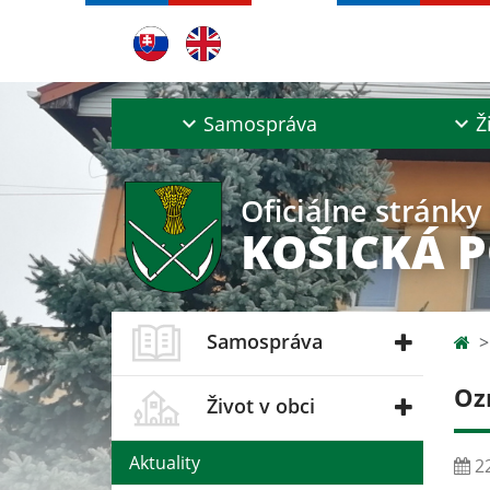
Samospráva
Ž
Oficiálne stránky
KOŠICKÁ 
Samospráva
Oz
Život v obci
Aktuality
22