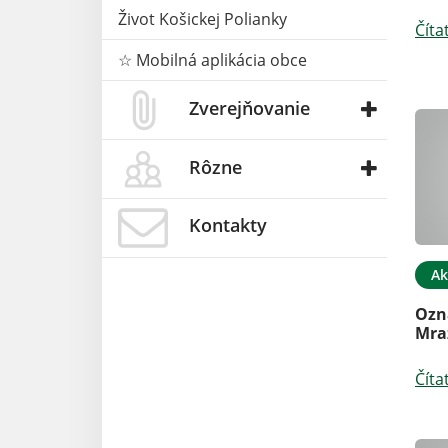
Život Košickej Polianky
Číta
☆ Mobilná aplikácia obce
Zverejňovanie
Rôzne
Kontakty
Ak
Ozn
Mra
Číta