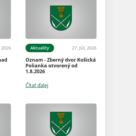
L 2026
Aktuality
27. JÚL 2026
nad
Oznam - Zberný dvor Košická
Polianka otvorený od
1.8.2026
Čítať ďalej