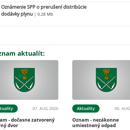
Oznámenie SPP o prerušení distribúcie
dodávky plynu
| 0.28 Mb
znam aktualít:
tuality
07. AUG 2026
Aktuality
06. AUG
am - dočasne zatvorený
Oznam - nezákonne
rný dvor
umiestnený odpad