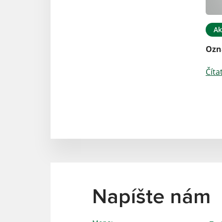
Ak
Ozn
Číta
Napíšte nám