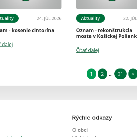
tuality
24. JÚL 2026
Aktuality
22. JÚ
am - kosenie cintorína
Oznam - rekonštrukcia
mosta v Košickej Polian
ť ďalej
Čítať ďalej
1
2
91
>
...
Rýchle odkazy
O obci