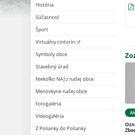
História
Súčasnosť
Šport
Virtuálny cintorín
Zo
Symboly obce
Stavebný úrad
Niekoľko NAJ z našej obce
Menovkyne našej obce
Fotogaléria
Ak
Videogaléria
Ozn
Z Polianky do Polianky
Zbe