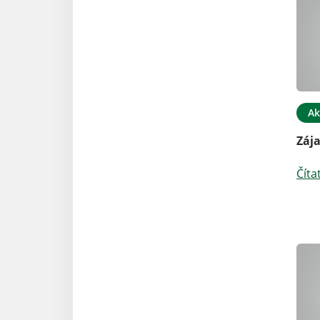
Ak
Zája
Číta