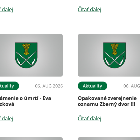
ť ďalej
Čítať ďalej
tuality
06. AUG 2026
Aktuality
06. AUG
ámenie o úmrtí - Eva
Opakované zverejnenie
zková
oznamu Zberný dvor !!!
ť ďalej
Čítať ďalej