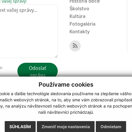
t vašej správy:
História obce
Školstvo
Kultúra
Fotogaléria
Kontakty
Odoslať
ím
správu
Používame cookies
okie a ďalšie technológie sledovania používame na zlepšenie vášho
 našich webových stránok, na to, aby sme vám zobrazovali prispôs
my, na analýzu návštevnosti našich webových stránok a na pochopeni
webdesign
|
naši návštevníci prichádzajú.
.
,
o.
,
SÚHLASÍM
Zmeniť moje nastavenia
Odmietam