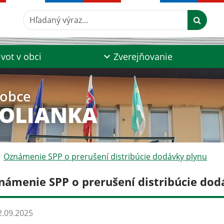
Hľadaný výraz...
ivot v obci
Zverejňovanie
 obce
POLIANKA
Oznámenie SPP o prerušení distribúcie dodávky plynu
námenie SPP o prerušení distribúcie dod
.09.2025