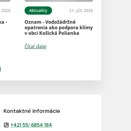
L 2026
Aktuality
21. JÚL 2026
a -
Oznam - Vodožádržné
opatrenia ako podpora klímy
v obci Košická Polianka
Čítať ďalej
Kontaktné informácie
+421 55/ 6854 184