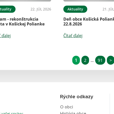
tuality
22. JÚL 2026
Aktuality
21. JÚ
am - rekonštrukcia
Deň obce Košická Poliank
ta v Košickej Polianke
22.8.2026
ť ďalej
Čítať ďalej
1
2
91
>
...
Rýchle odkazy
O obci
t vašej správy:
História obce