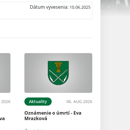
Dátum vyvesenia:
10.06.2025
 2026
Aktuality
06. AUG 2026
u
Oznámenie o úmrtí - Eva
va
Mrazková