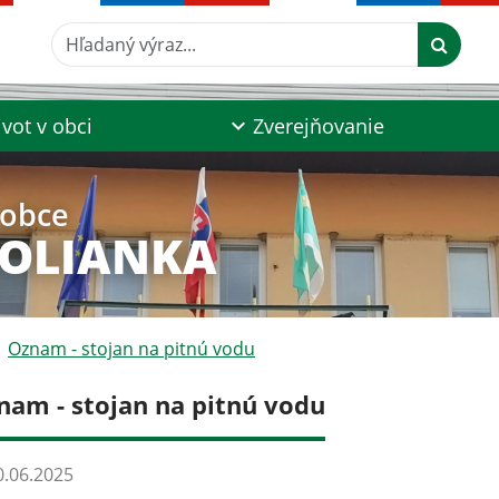
Hľadaný výraz...
ivot v obci
Zverejňovanie
 obce
POLIANKA
Oznam - stojan na pitnú vodu
nam - stojan na pitnú vodu
.06.2025