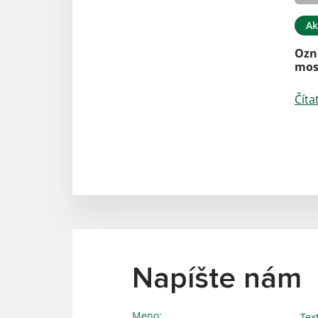
Ak
Ozn
mos
Číta
Napíšte nám
Meno:
Tex