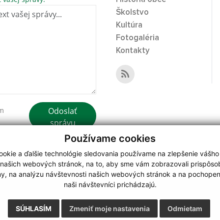
Školstvo
Kultúra
Fotogaléria
Kontakty
Odoslať
ím
správu
Používame cookies
okie a ďalšie technológie sledovania používame na zlepšenie vášho
 našich webových stránok, na to, aby sme vám zobrazovali prispôs
my, na analýzu návštevnosti našich webových stránok a na pochopeni
webdesign
|
naši návštevníci prichádzajú.
.
,
o.
,
SÚHLASÍM
Zmeniť moje nastavenia
Odmietam