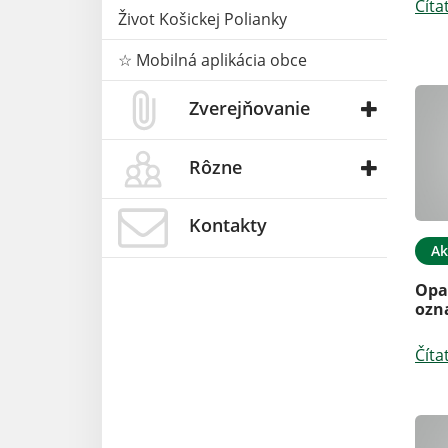
Číta
Život Košickej Polianky
☆ Mobilná aplikácia obce
Zverejňovanie
Rôzne
Kontakty
Ak
Opa
ozn
Číta