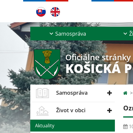
Samospráva
Ž
Oficiálne stránky
KOŠICKÁ 
Samospráva
Oz
Život v obci
Aktuality
10