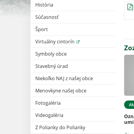
História
Súčasnosť
Šport
Virtuálny cintorín
Zo
Symboly obce
Stavebný úrad
Niekoľko NAJ z našej obce
Menovkyne našej obce
Fotogaléria
Ak
Videogaléria
Ozn
umi
Z Polianky do Polianky