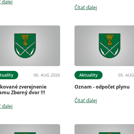
ť ďalej
Čítať ďalej
tuality
06. AUG 2026
Aktuality
05. AUG
kované zverejnenie
Oznam - odpočet plynu
amu Zberný dvor !!!
Čítať ďalej
ť ďalej