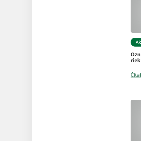
Ak
Ozn
riek
Číta