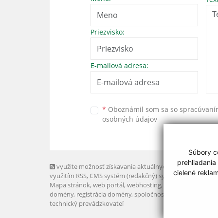
Priezvisko:
E-mailová adresa:
*
Oboznámil som sa so
spracúvan
osobných údajov
Súbory co
prehliadania
využite možnosť získavania aktuálnych informácií s
cielené rekla
využitím RSS
, CMS systém (redakčný) systém ECHELON 2,
Mapa stránok
,
web portál
,
webhosting
,
webex.digital, s.r.o
domény
,
registrácia domény
,
spoločnosť webex.digital, s.r.
technický prevádzkovateľ