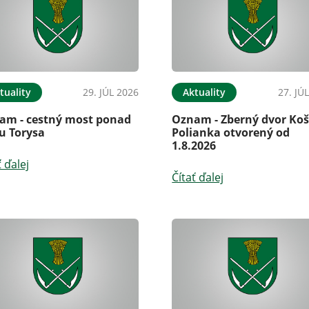
tuality
29. JÚL 2026
Aktuality
27. JÚ
am - cestný most ponad
Oznam - Zberný dvor Koš
u Torysa
Polianka otvorený od
1.8.2026
ť ďalej
Čítať ďalej