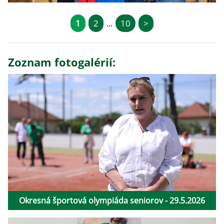
1
2
10
>
...
Zoznam fotogalérií:
Okresná športová olympiáda seniorov - 29.5.2026