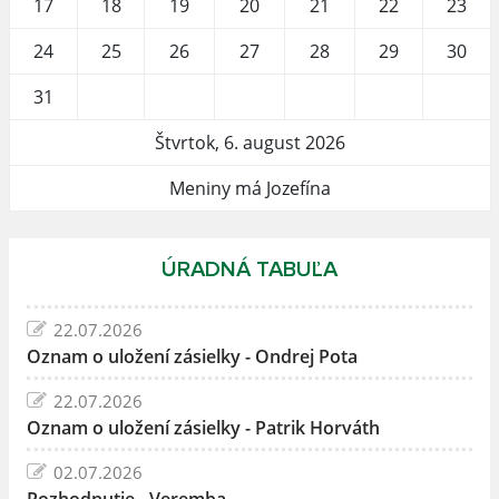
17
18
19
20
21
22
23
24
25
26
27
28
29
30
31
Štvrtok, 6. august 2026
Meniny má Jozefína
ÚRADNÁ TABUĽA
22.07.2026
Oznam o uložení zásielky - Ondrej Pota
22.07.2026
Oznam o uložení zásielky - Patrik Horváth
02.07.2026
Rozhodnutie - Veremba