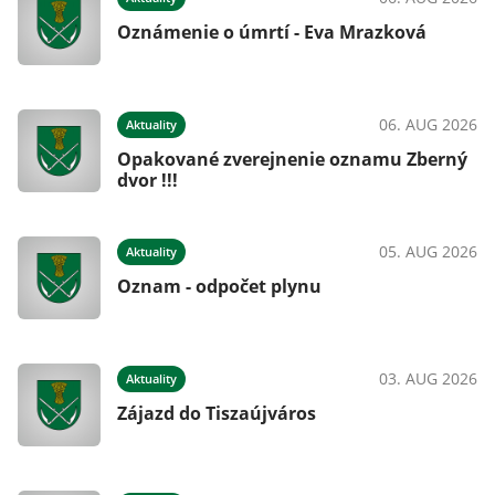
Oznámenie o úmrtí - Eva Mrazková
026
06. AUG 2026
Aktuality
Opakované zverejnenie oznamu Zberný
dvor !!!
026
05. AUG 2026
Aktuality
Oznam - odpočet plynu
026
03. AUG 2026
Aktuality
Zájazd do Tiszaújváros