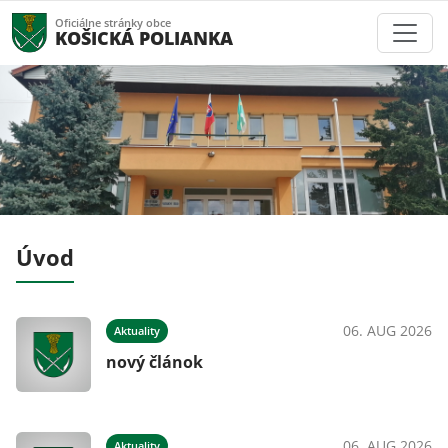
Oficiálne stránky obce
KOŠICKÁ POLIANKA
Úvod
026
06. AUG 2026
Aktuality
nový článok
026
06. AUG 2026
Aktuality