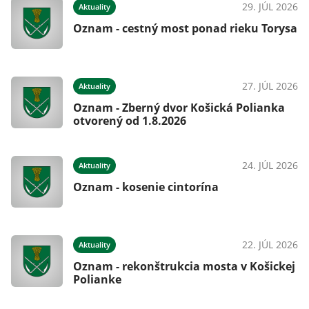
026
29. JÚL 2026
Aktuality
á
Oznam - cestný most ponad rieku Torysa
026
27. JÚL 2026
Aktuality
Oznam - Zberný dvor Košická Polianka
otvorený od 1.8.2026
026
24. JÚL 2026
Aktuality
Oznam - kosenie cintorína
026
22. JÚL 2026
Aktuality
Oznam - rekonštrukcia mosta v Košickej
Polianke