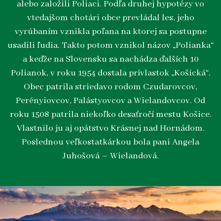
alebo založili Poliaci. Podľa druhej hypotézy vo
vtedajšom chotári obce prevládal les, jeho
vyrúbaním vznikla poľana na ktorej sa postupne
usadili ľudia. Takto potom vznikol názov „Polianka“
a keďže na Slovensku sa nachádza ďalších 10
Polianok, v roku 1954 dostala prívlastok „Košická“.
Obec patrila striedavo rodom Czudarovcov,
Perényiovcov, Palástyovcov a Wielandovcov. Od
roku 1508 patrila niekoľko desaťročí mestu Košice.
Vlastnilo ju aj opátstvo Krásnej nad Hornádom.
Poslednou veľkostatkárkou bola pani Angela
Juhošová – Wielandová.