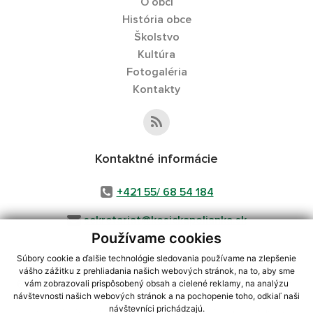
O obci
História obce
Školstvo
Kultúra
Fotogaléria
Kontakty
Kontaktné informácie
+421 55/ 68 54 184
sekretariat@kosickapolianka.sk
Používame cookies
Súbory cookie a ďalšie technológie sledovania používame na zlepšenie
vášho zážitku z prehliadania našich webových stránok, na to, aby sme
využite možnosť získavania aktuálnych informácií s využitím RSS
,
vám zobrazovali prispôsobený obsah a cielené reklamy, na analýzu
CMS systém (redakčný) systém ECHELON 2,
Mapa stránok
,
web portál
,
návštevnosti našich webových stránok a na pochopenie toho, odkiaľ naši
návštevníci prichádzajú.
webhosting
,
webex.digital, s.r.o.
,
domény
,
registrácia domény
,